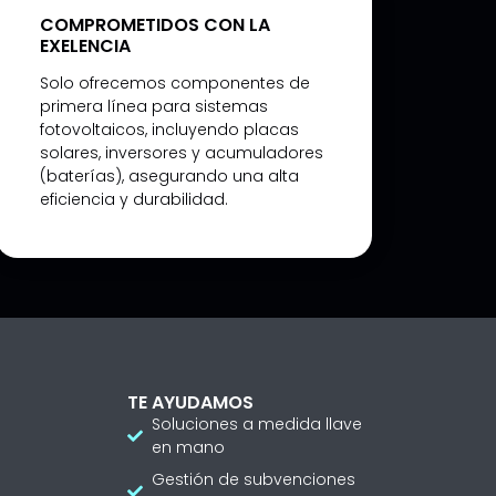
COMPROMETIDOS CON LA
EXELENCIA
Solo ofrecemos componentes de
primera línea para sistemas
fotovoltaicos, incluyendo placas
solares, inversores y acumuladores
(baterías), asegurando una alta
eficiencia y durabilidad.
TE AYUDAMOS
Soluciones a medida llave
en mano
Gestión de subvenciones