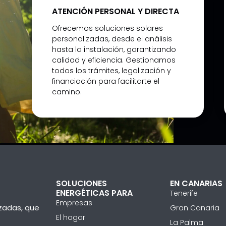
ATENCIÓN PERSONAL Y DIRECTA
Ofrecemos soluciones solares
personalizadas, desde el análisis
hasta la instalación, garantizando
calidad y eficiencia. Gestionamos
todos los trámites, legalización y
financiación para facilitarte el
camino.
SOLUCIONES
EN CANARIAS
ENERGÉTICAS PARA
Tenerife
Empresas
izadas, que
Gran Canaria
El hogar
La Palma