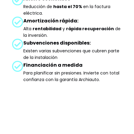
Reducción de
hasta el 70%
en la factura
eléctrica.
Amortización rápida:
Alta
rentabilidad
y
rápida recuperación
de
la inversión.
Subvenciones disponibles:
Existen varias subvenciones que cubren parte
de la instalación
Financiación a medida
Para planificar sin presiones. Invierte con total
confianza con la garantía Archiauto.
Apostamos por la última
tecnología
Trabajamos con dispositivos elegantes,
A
seleccionados por su eficiencia, estética y
d
funcionalidad.
d