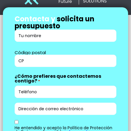
Contacta y
solicita un
presupuesto
Rellena
tus
datos
Dirección
Código postal
*
de
la
instalación
¿Cómo prefieres que contactemos
contigo?
*
*
Correo
electrónico
Aceptación
He entendido y acepto la Política de Protección
*